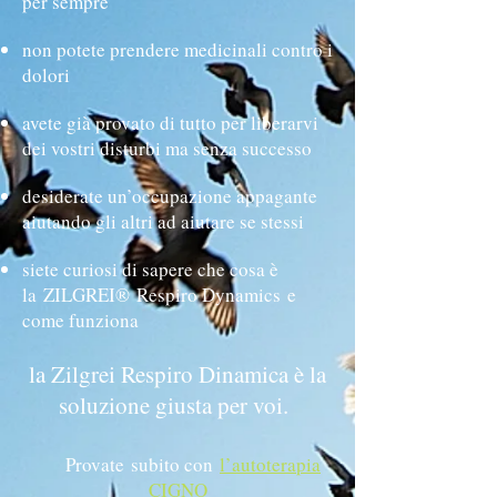
per sempre
non potete prendere medicinali contro i
dolori
avete già provato di tutto per liberarvi
dei vostri disturbi ma senza successo
desiderate un’occupazione appagante
aiutando gli altri ad aiutare se stessi
siete curiosi di sapere che cosa è
la ZILGREI® Respiro Dynamics e
come funziona
la Zilgrei Respiro Dinamica è la
soluzione giusta per voi.
Provate subito con
l’autoterapia
CIGNO