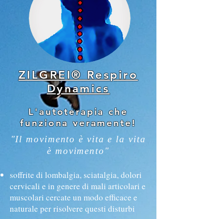
ZILGREI® Respiro
Dynamics
L'autoterapia che
funziona veramente!
"Il movimento è vita e la vita
è movimento"
soffrite di lombalgia, sciatalgia, dolori
cervicali e in genere di mali articolari e
muscolari cercate un modo efficace e
naturale per risolvere questi disturbi