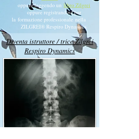
oppure leggendo un
libro Zilgrei
oppure registrandovi per
la formazione professionale nella
ZILGREI® Respiro Dynamics
Diventa istruttore / trice Zilgrei
Respiro Dynamics