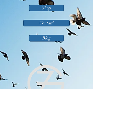
Shop
Contatti
Blog
Scegliete come
imparare il
metodo