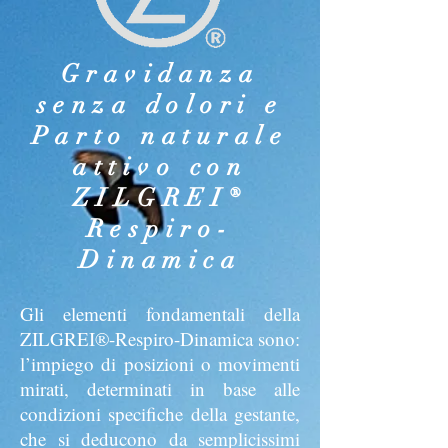
Gravidanza
senza dolori e
P
arto naturale
attivo con
ZILGREI®
Respiro-
Dinamica
Gli elementi fondamentali della
ZILGREI®-Respiro-Dinamica sono:
l’impiego di posizioni o movimenti
mirati, determinati in base alle
condizioni specifiche della gestante,
che si deducono da semplicissimi