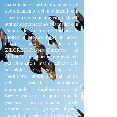
ma conclusivi test di movimento; il
coordinamento dei movimenti con
la respirazione dinamogenica. Questi
strumenti permettono alla madre con
l’aiuto del padre di mettere al
mondo il proprio figlio in modo
attivo e naturale. Le autoterapie
ZILGREI®-Respiro-Dinamica si
utilizzano inizialmente in gravidanza
per eliminare il mal di schiena e le
sciatalgie e per ripristinare
l’equilibrio strutturale del corpo
della gestante, soprattutto
eliminando i disallineamenti del
bacino presenti in quasi tutte le
persone, principalmente quelle
destrorse, cosi da giungere al parto
in condizioni ottimali. In seguito nel