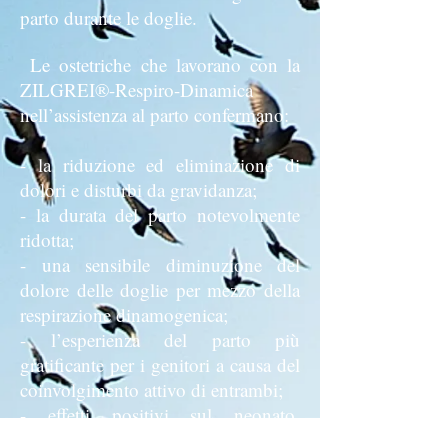
parto durante le doglie.
Le ostetriche che lavorano con la
ZILGREI®-Respiro-Dinamica
nell’assistenza al parto confermano:
- la riduzione ed eliminazione di
dolori e disturbi da gravidanza;
- la durata del parto notevolmente
ridotta;
- una sensibile diminuzione del
dolore delle doglie per mezzo della
respirazione dinamogenica;
- l’esperienza del parto più
gratificante per i genitori a causa del
coinvolgimento attivo di entrambi;
- effetti positivi sul neonato,
oggettivamente misurabili;