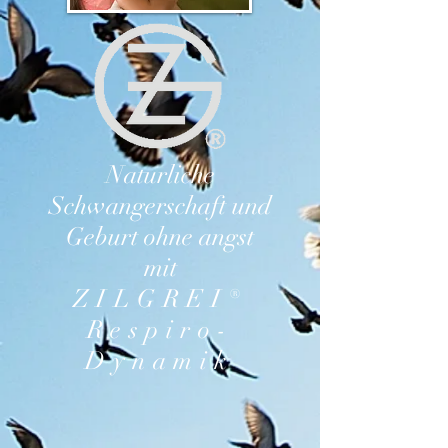
Naturliche
Schwangerschaft und
Geburt ohne angst
mit
ZILGREI®
Respiro-
Dynamik