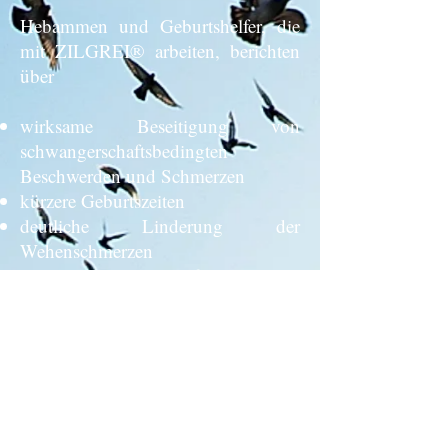
Hebammen und Geburtshelfer, die
mit ZILGREI® arbeiten, berichten
über
wirksame Beseitigung von
schwangerschaftsbedingten
Beschwerden und Schmerzen
kürzere Geburtszeiten
deutliche Linderung der
Wehenschmerzen
subjektiv befriedigenderes
Geburtserlebnis für beide Elternteile
messbar günstige Wirkung auf das
Kind
deutlich niedriger Einsatz von
medikamentöser Geburtsleitung
komplikationslosere Geburtsabläufe,